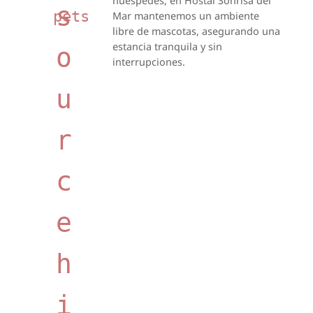
huéspedes, en Hostal Sonrisa del
s
pets
Mar mantenemos un ambiente
libre de mascotas, asegurando una
estancia tranquila y sin
o
interrupciones.
u
r
c
e
h
i