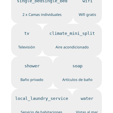
single_bedsingle_bed
wifi
2 x Camas individuales
Wifi gratis
tv
climate_mini_split
Televisión
Aire acondicionado
shower
soap
Baño privado
Artículos de baño
local_laundry_service
water
Servicio de habitaciones
Vistas al mar